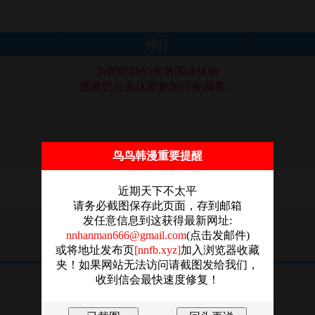
排行
为帮助我们改善阅读体验
感谢您点击这里参加问卷调查。
鸟鸟韩漫重要提醒
近期天下不太平
没有记录!
请务必截图保存此页面，存到邮箱
发任意信息到这获得最新网址:
nnhanman666@gmail.com
(点击发邮件)
或将地址发布页
[nnfb.xyz]
加入浏览器收藏
夹！如果网站无法访问请截图发给我们，
收到信会最快速度修复！
友链：
ThePornDude