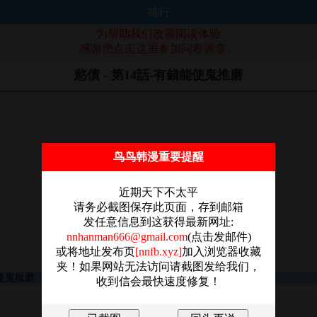
排行
为帮助我们改善阅读体验
感谢您点击这里参加问卷调查。
慾債 - 第14話-有錢能使鬼推磨
鸟鸟韩漫重要提醒
近期天下不太平
请务必截图保存此页面，存到邮箱
发任意信息到这获得最新网址:
nnhanman666@gmail.com
(点击发邮件)
或将地址发布页
[nnfb.xyz]
加入浏览器收藏
夹！如果网站无法访问请截图发给我们，
收到信会最快速度修复！
图片加载失败