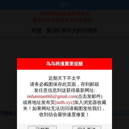
排行
为帮助我们改善阅读体验
感谢您点击这里参加问卷调查。
幼惑 - 第1話-長不大的小飛俠
鸟鸟韩漫重要提醒
近期天下不太平
请务必截图保存此页面，存到邮箱
发任意信息到这获得最新网址:
nnhanman666@gmail.com
(点击发邮件)
或将地址发布页
[nnfb.xyz]
加入浏览器收藏
夹！如果网站无法访问请截图发给我们，
收到信会最快速度修复！
图片加载失败