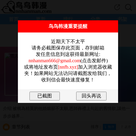
首页
更新
排行
分类
书架
鸟鸟韩漫重要提醒
为帮助我们改善阅读体验
感谢您点击这里参加问卷调查。
近期天下不太平
请务必截图保存此页面，存到邮箱
发任意信息到这获得最新网址:
《雪人》
nnhanman666@gmail.com
(点击发邮件)
Ramjak
或将地址发布页
[nnfb.xyz]
加入浏览器收藏
夹！如果网站无法访问请截图发给我们，
正妹
,
女大生
,
調教
,
校園
,
收到信会最快速度修复！
连载中 02-12
开始阅读
放入书架
介绍:被稱為精英的他婚姻卻不太順,恩師葬禮上勾起的舊情欲,讓他一
步步越界...
章节列表
排序：