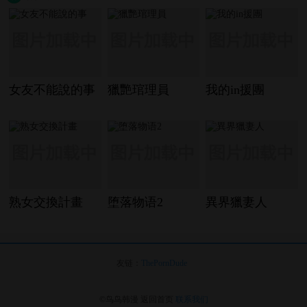
女友不能說的事
獵艷琯理員
我的in援團
熟女交換計畫
堕落物语2
異界獵妻人
友链：
ThePornDude
©鸟鸟韩漫
返回首页
联系我们