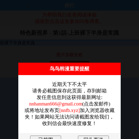
排行
为帮助我们改善阅读体验
感谢您点击这里参加问卷调查。
特色新視界 - 第1話-上班裸下半身是常識
图片加载失败
点击重新加载
鸟鸟韩漫重要提醒
近期天下不太平
请务必截图保存此页面，存到邮箱
发任意信息到这获得最新网址:
nnhanman666@gmail.com
(点击发邮件)
或将地址发布页
[nnfb.xyz]
加入浏览器收藏
夹！如果网站无法访问请截图发给我们，
收到信会最快速度修复！