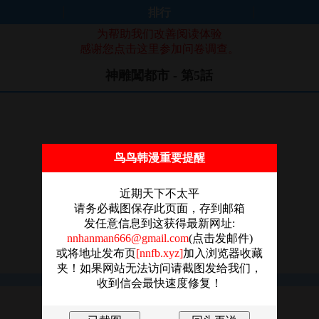
排行
为帮助我们改善阅读体验
感谢您点击这里参加问卷调查。
神雕闖都市 - 第5話
鸟鸟韩漫重要提醒
近期天下不太平
请务必截图保存此页面，存到邮箱
发任意信息到这获得最新网址:
nnhanman666@gmail.com
(点击发邮件)
或将地址发布页
[nnfb.xyz]
加入浏览器收藏
夹！如果网站无法访问请截图发给我们，
收到信会最快速度修复！
图片加载失败