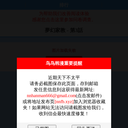
排行
为帮助我们改善阅读体验
感谢您点击这里参加问卷调查。
夢幻家教 - 第3話
图片加载失败
点击重新加载
鸟鸟韩漫重要提醒
近期天下不太平
请务必截图保存此页面，存到邮箱
发任意信息到这获得最新网址:
nnhanman666@gmail.com
(点击发邮件)
或将地址发布页
[nnfb.xyz]
加入浏览器收藏
夹！如果网站无法访问请截图发给我们，
收到信会最快速度修复！