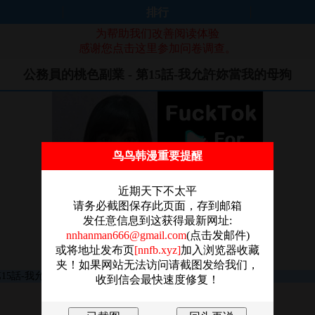
排行
为帮助我们改善阅读体验
感谢您点击这里参加问卷调查。
公務員的桃色副業 - 第15話-我允許妳當我的母狗
鸟鸟韩漫重要提醒
近期天下不太平
请务必截图保存此页面，存到邮箱
发任意信息到这获得最新网址:
nnhanman666@gmail.com
(点击发邮件)
或将地址发布页
[nnfb.xyz]
加入浏览器收藏
夹！如果网站无法访问请截图发给我们，
收到信会最快速度修复！
图片加载失败